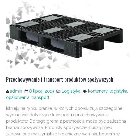
Przechowywanie i transport produktów spożywczych
admin
8 lipca, 2019
Logistyka
kontenery
,
logistyka
,
opakowania
,
transport
Istnieją na rynku branże, w których obowiązują szczególne
wymagania dotyczące transportu i przechowywania
produktów. Do tego grona z pewnością może być zaliczona
branża spożywcza. Produkty spożywcze muszą mieć
zapewnione maksymalnie higieniczne warunki, bowiem w