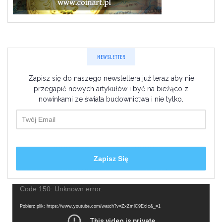
NEWSLETTER
Zapisz się do naszego newslettera już teraz aby nie
przegapić nowych artykułów i być na bieżąco z
nowinkami ze świata budownictwa i nie tylko.
Odtwarzacz
Code 150: Unknown error.
video
Pobierz plik: https://www.youtube.com/watch?v=ZxZmlC9ExIc&_=1