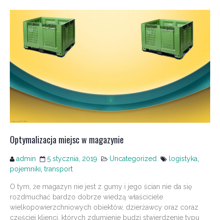
Optymalizacja miejsc w magazynie
admin
5 stycznia, 2019
Uncategorized
logistyka
,
pojemniki
,
transport
O tym, że magazyn nie jest z gumy i jego ścian nie da się
rozdmuchać bardzo dobrze wiedzą właściciele
wielkopowierzchniowych obiektów, dzierżawcy oraz coraz
częściej klienci, których zdumienie budzi stwierdzenie typu