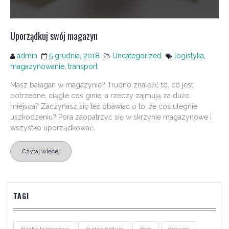
Uporządkuj swój magazyn
admin
5 grudnia, 2018
Uncategorized
logistyka
,
magazynowanie
,
transport
Masz bałagan w magazynie? Trudno znaleźć to, co jest
potrzebne, ciągle coś ginie, a rzeczy zajmują za dużo
miejsca? Zaczynasz się też obawiać o to, że coś ulegnie
uszkodzeniu? Pora zaopatrzyć się w skrzynie magazynowe i
wszystko uporządkować.
Czytaj więcej
TAGI
blacha trapezowa
budownictwo
dom
drewno