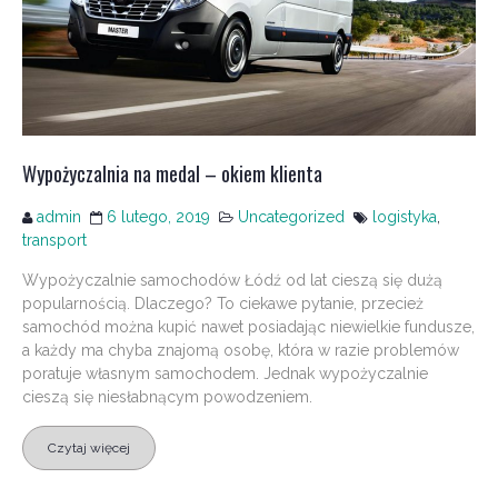
Wypożyczalnia na medal – okiem klienta
admin
6 lutego, 2019
Uncategorized
logistyka
,
transport
Wypożyczalnie samochodów Łódź od lat cieszą się dużą
popularnością. Dlaczego? To ciekawe pytanie, przecież
samochód można kupić nawet posiadając niewielkie fundusze,
a każdy ma chyba znajomą osobę, która w razie problemów
poratuje własnym samochodem. Jednak wypożyczalnie
cieszą się niesłabnącym powodzeniem.
Czytaj więcej