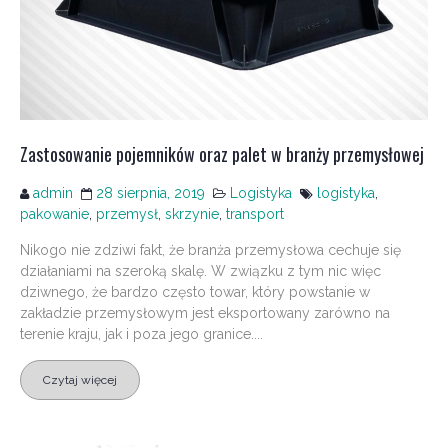
Zastosowanie pojemników oraz palet w branży przemysłowej
admin
28 sierpnia, 2019
Logistyka
logistyka
,
pakowanie
,
przemysł
,
skrzynie
,
transport
Nikogo nie zdziwi fakt, że branża przemysłowa cechuje się
działaniami na szeroką skalę. W związku z tym nic więc
dziwnego, że bardzo często towar, który powstanie w
zakładzie przemysłowym jest eksportowany zarówno na
terenie kraju, jak i poza jego granice....
Czytaj więcej