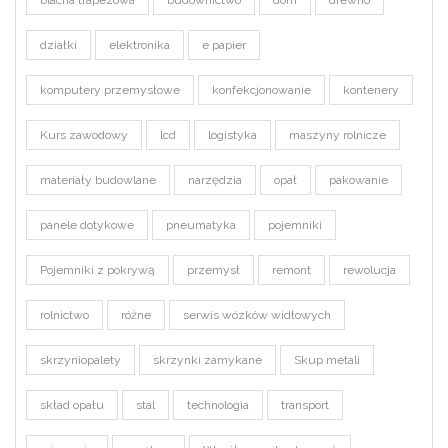
działki
elektronika
e papier
komputery przemysłowe
konfekcjonowanie
kontenery
Kurs zawodowy
lcd
logistyka
maszyny rolnicze
materiały budowlane
narzędzia
opał
pakowanie
panele dotykowe
pneumatyka
pojemniki
Pojemniki z pokrywą
przemysł
remont
rewolucja
rolnictwo
różne
serwis wózków widłowych
skrzyniopalety
skrzynki zamykane
Skup metali
skład opału
stal
technologia
transport