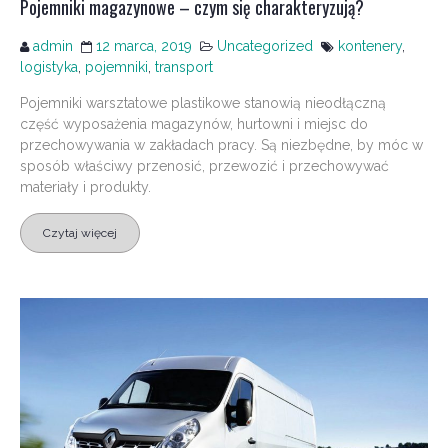
Pojemniki magazynowe – czym się charakteryzują?
admin
12 marca, 2019
Uncategorized
kontenery
,
logistyka
,
pojemniki
,
transport
Pojemniki warsztatowe plastikowe stanowią nieodłączną
część wyposażenia magazynów, hurtowni i miejsc do
przechowywania w zakładach pracy. Są niezbędne, by móc w
sposób właściwy przenosić, przewozić i przechowywać
materiały i produkty.
Czytaj więcej