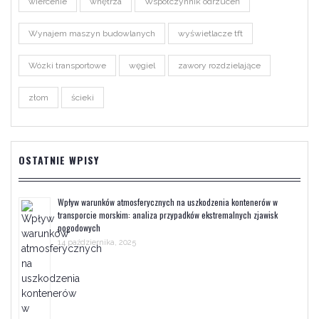
wiercenie
wnętrza
Współczynnik odrzuceń
Wynajem maszyn budowlanych
wyświetlacze tft
Wózki transportowe
węgiel
zawory rozdzielające
złom
ścieki
OSTATNIE WPISY
Wpływ warunków atmosferycznych na uszkodzenia kontenerów w
transporcie morskim: analiza przypadków ekstremalnych zjawisk
pogodowych
14 października, 2025