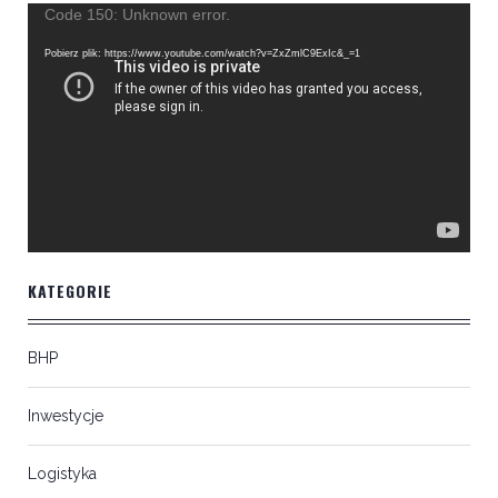
Odtwarzacz
Code 150: Unknown error.
video
Pobierz plik: https://www.youtube.com/watch?v=ZxZmlC9ExIc&_=1
KATEGORIE
BHP
Inwestycje
Logistyka