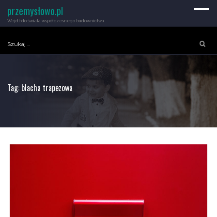
przemysłowo.pl
Wejdź do świata współczesnego budownictwa
Szukaj:
Tag:
blacha trapezowa