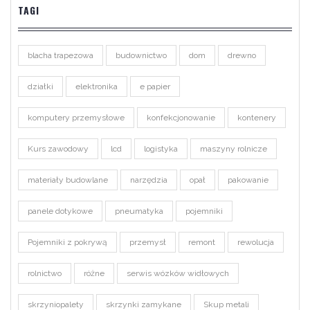
TAGI
blacha trapezowa
budownictwo
dom
drewno
działki
elektronika
e papier
komputery przemysłowe
konfekcjonowanie
kontenery
Kurs zawodowy
lcd
logistyka
maszyny rolnicze
materiały budowlane
narzędzia
opał
pakowanie
panele dotykowe
pneumatyka
pojemniki
Pojemniki z pokrywą
przemysł
remont
rewolucja
rolnictwo
różne
serwis wózków widłowych
skrzyniopalety
skrzynki zamykane
Skup metali