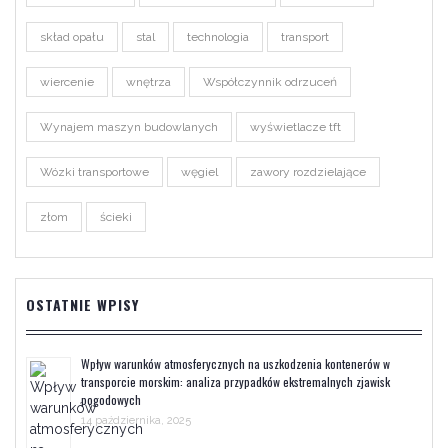
skład opału
stal
technologia
transport
wiercenie
wnętrza
Współczynnik odrzuceń
Wynajem maszyn budowlanych
wyświetlacze tft
Wózki transportowe
węgiel
zawory rozdzielające
złom
ścieki
OSTATNIE WPISY
Wpływ warunków atmosferycznych na uszkodzenia kontenerów w
transporcie morskim: analiza przypadków ekstremalnych zjawisk
pogodowych
14 października, 2025