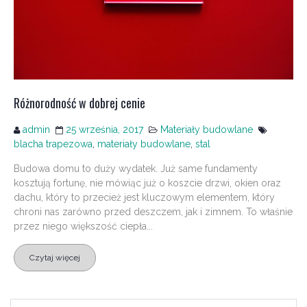
Różnorodność w dobrej cenie
admin
25 września, 2017
Materiały budowlane
blacha trapezowa
,
materiały budowlane
,
stal
Budowa domu to duży wydatek. Już same fundamenty
kosztują fortunę, nie mówiąc już o koszcie drzwi, okien oraz
dachu, który to przecież jest kluczowym elementem, który
chroni nas zarówno przed deszczem, jak i zimnem. To właśnie
przez niego większość ciepła...
Czytaj więcej