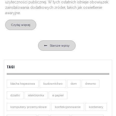
użyteczności publicznej. W tych ostatnich istnieje obowiązek
zainstalowania dodatkowych źródeł, takich jak oświetlenie
awaryjne.
Czytaj więcej
Nawigacja
Starsze wpisy
po
wpisach
TAGI
blacha trapezowa
budownictwo
dom
drewno
działki
elektronika
e papier
komputery przemysłowe
konfekcjonowanie
kontenery