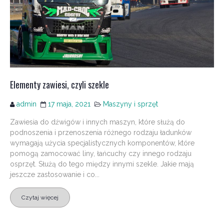
Elementy zawiesi, czyli szekle
admin
17 maja, 2021
Maszyny i sprzęt
Zawiesia do dźwigów i innych maszyn, które służą do
podnoszenia i przenoszenia różnego rodzaju ładunków
wymagają użycia specjalistycznych komponentów, które
pomogą zamocować liny, łańcuchy czy innego rodzaju
osprzęt. Służą do tego między innymi szekle. Jakie mają
jeszcze zastosowanie i co...
Czytaj więcej