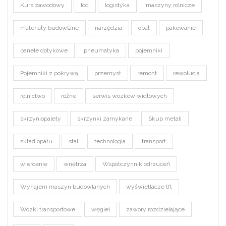
Kurs zawodowy
lcd
logistyka
maszyny rolnicze
materiały budowlane
narzędzia
opał
pakowanie
panele dotykowe
pneumatyka
pojemniki
Pojemniki z pokrywą
przemysł
remont
rewolucja
rolnictwo
różne
serwis wózków widłowych
skrzyniopalety
skrzynki zamykane
Skup metali
skład opału
stal
technologia
transport
wiercenie
wnętrza
Współczynnik odrzuceń
Wynajem maszyn budowlanych
wyświetlacze tft
Wózki transportowe
węgiel
zawory rozdzielające