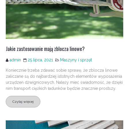
Jakie zastosowanie mają zblocza linowe?
admin
25 lipca, 2021
Maszyny i sprzęt
Koniecznie trzeba zdawać sobie sprawę, że zblocza linowe
zaliczane są do najbardziej istotnych elementów wyposażenia
urządzeń dźwignicowych. Należy mieć świadomość, że dzięki
nim transport ciężkich ładunków będzie znacznie prostszy.
Czytaj więcej