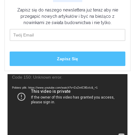
Zapisz się do naszego newslettera już teraz aby nie
przegapić nowych artykułów i być na bieżąco z
nowinkami ze świata budownictwa i nie tylko.
Odtwarzacz
Code 150: Unknown error.
video
Pobierz plik: https://www.youtube.com/watch?v=ZxZmlC9ExIc&_=1