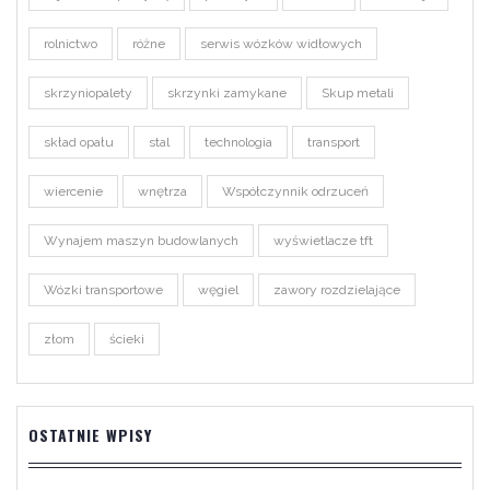
rolnictwo
różne
serwis wózków widłowych
skrzyniopalety
skrzynki zamykane
Skup metali
skład opału
stal
technologia
transport
wiercenie
wnętrza
Współczynnik odrzuceń
Wynajem maszyn budowlanych
wyświetlacze tft
Wózki transportowe
węgiel
zawory rozdzielające
złom
ścieki
OSTATNIE WPISY