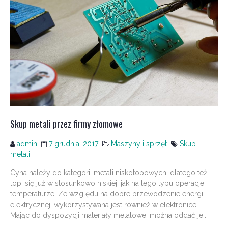
Skup metali przez firmy złomowe
admin
7 grudnia, 2017
Maszyny i sprzęt
Skup
metali
Cyna należy do kategorii metali niskotopowych, dlatego też
topi się już w stosunkowo niskiej, jak na tego typu operacje,
temperaturze. Ze względu na dobre przewodzenie energii
elektrycznej, wykorzystywana jest również w elektronice.
Mając do dyspozycji materiały metalowe, można oddać je...