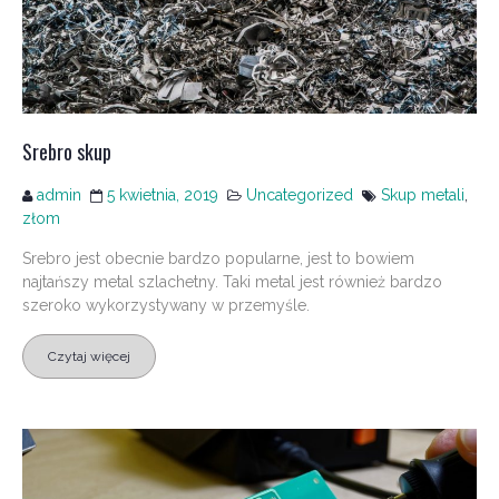
Srebro skup
admin
5 kwietnia, 2019
Uncategorized
Skup metali
,
złom
Srebro jest obecnie bardzo popularne, jest to bowiem
najtańszy metal szlachetny. Taki metal jest również bardzo
szeroko wykorzystywany w przemyśle.
Czytaj więcej