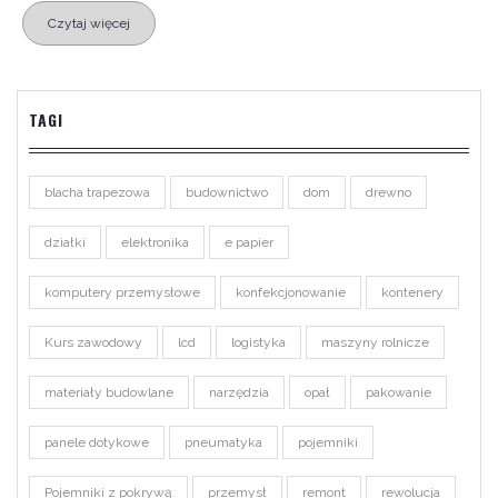
Czytaj więcej
TAGI
blacha trapezowa
budownictwo
dom
drewno
działki
elektronika
e papier
komputery przemysłowe
konfekcjonowanie
kontenery
Kurs zawodowy
lcd
logistyka
maszyny rolnicze
materiały budowlane
narzędzia
opał
pakowanie
panele dotykowe
pneumatyka
pojemniki
Pojemniki z pokrywą
przemysł
remont
rewolucja