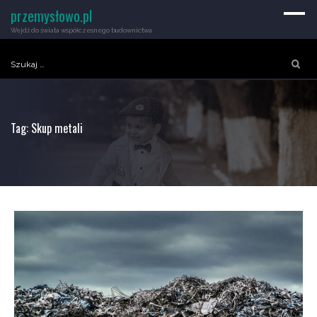
przemysłowo.pl
Wejdź do świata współczesnego budownictwa
Szukaj:
Tag:
Skup metali