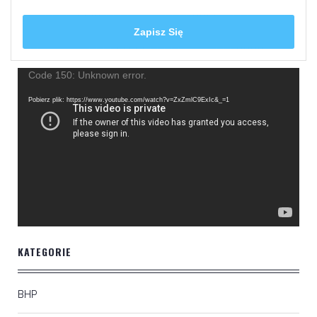
Odtwarzacz
Code 150: Unknown error.
video
Pobierz plik: https://www.youtube.com/watch?v=ZxZmlC9ExIc&_=1
KATEGORIE
BHP