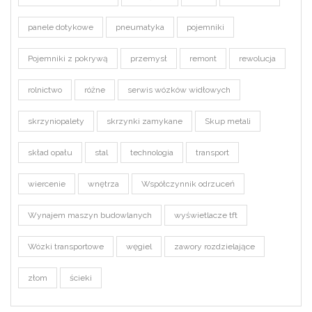
panele dotykowe
pneumatyka
pojemniki
Pojemniki z pokrywą
przemysł
remont
rewolucja
rolnictwo
różne
serwis wózków widłowych
skrzyniopalety
skrzynki zamykane
Skup metali
skład opału
stal
technologia
transport
wiercenie
wnętrza
Współczynnik odrzuceń
Wynajem maszyn budowlanych
wyświetlacze tft
Wózki transportowe
węgiel
zawory rozdzielające
złom
ścieki