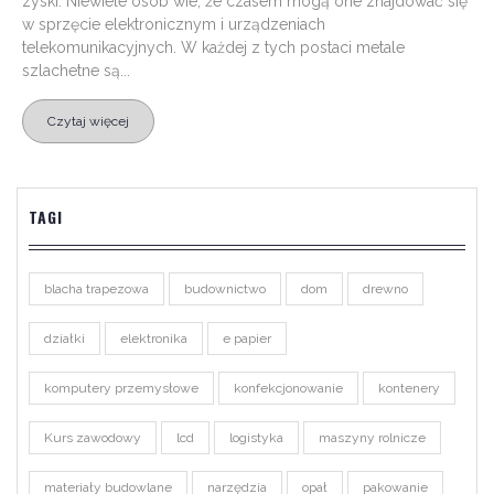
zyski. Niewiele osób wie, że czasem mogą one znajdować się
w sprzęcie elektronicznym i urządzeniach
telekomunikacyjnych. W każdej z tych postaci metale
szlachetne są...
Czytaj więcej
TAGI
blacha trapezowa
budownictwo
dom
drewno
działki
elektronika
e papier
komputery przemysłowe
konfekcjonowanie
kontenery
Kurs zawodowy
lcd
logistyka
maszyny rolnicze
materiały budowlane
narzędzia
opał
pakowanie