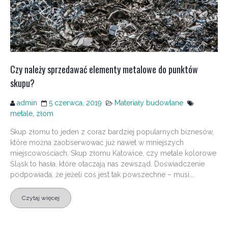
Czy należy sprzedawać elementy metalowe do punktów
skupu?
admin
5 czerwca, 2019
Materiały budowlane
metale
,
złom
Skup złomu to jeden z coraz bardziej popularnych biznesów,
które można zaobserwować już nawet w mniejszych
miejscowościach. Skup złomu Katowice, czy metale kolorowe
Śląsk to hasła, które otaczają nas zewsząd. Doświadczenie
podpowiada, że jeżeli coś jest tak powszechne – musi...
Czytaj więcej