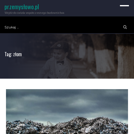
przemysłowo.pl
Wejdź do świata współczesnego budownictwa
Szukaj:
Tag:
złom