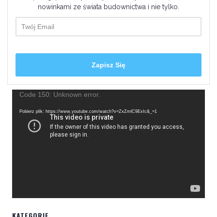
nowinkami ze świata budownictwa i nie tylko.
Odtwarzacz
Code 150: Unknown error.
video
Pobierz plik: https://www.youtube.com/watch?v=ZxZmlC9ExIc&_=1
KATEGORIE