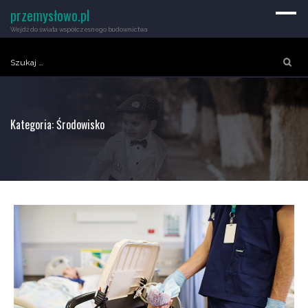
przemysłowo.pl
Wejdź do świata współczesnego budownictwa
Szukaj:
Kategoria:
Środowisko