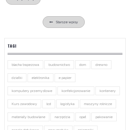
Nawigacja
Starsze wpisy
po
wpisach
TAGI
blacha trapezowa
budownictwo
dom
drewno
działki
elektronika
e papier
komputery przemysłowe
konfekcjonowanie
kontenery
Kurs zawodowy
lcd
logistyka
maszyny rolnicze
materiały budowlane
narzędzia
opał
pakowanie