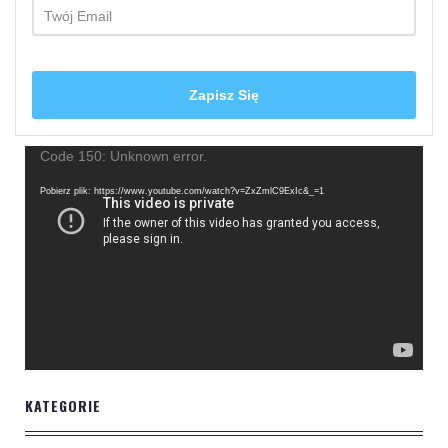
Odtwarzacz
Code 150: Unknown error.
video
Pobierz plik: https://www.youtube.com/watch?v=ZxZmlC9ExIc&_=1
KATEGORIE