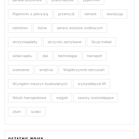
panele dotykowe
pneumatyka
pojemniki
Pojemniki z pokrywą
przemysł
remont
rewolucja
rolnictwo
różne
serwis wózków widłowych
skrzyniopalety
skrzynki zamykane
Skup metali
skład opału
stal
technologia
transport
wiercenie
wnętrza
Współczynnik odrzuceń
Wynajem maszyn budowlanych
wyświetlacze tft
Wózki transportowe
węgiel
zawory rozdzielające
złom
ścieki
OSTATNIE WPISY