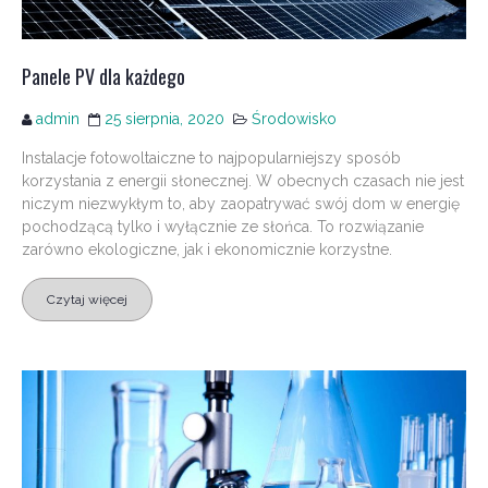
Panele PV dla każdego
admin
25 sierpnia, 2020
Środowisko
Instalacje fotowoltaiczne to najpopularniejszy sposób
korzystania z energii słonecznej. W obecnych czasach nie jest
niczym niezwykłym to, aby zaopatrywać swój dom w energię
pochodzącą tylko i wyłącznie ze słońca. To rozwiązanie
zarówno ekologiczne, jak i ekonomicznie korzystne.
Czytaj więcej