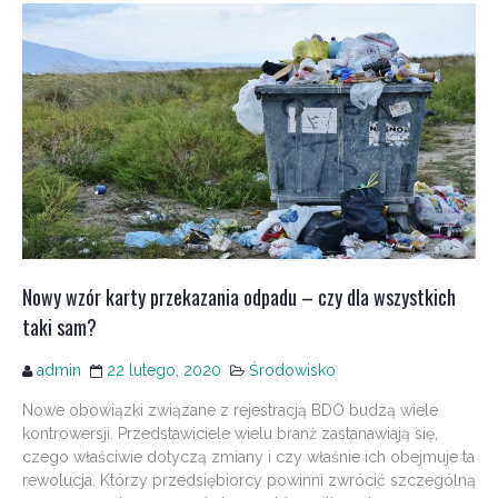
Nowy wzór karty przekazania odpadu – czy dla wszystkich
taki sam?
admin
22 lutego, 2020
Środowisko
Nowe obowiązki związane z rejestracją BDO budzą wiele
kontrowersji. Przedstawiciele wielu branż zastanawiają się,
czego właściwie dotyczą zmiany i czy właśnie ich obejmuje ta
rewolucja. Którzy przedsiębiorcy powinni zwrócić szczególną