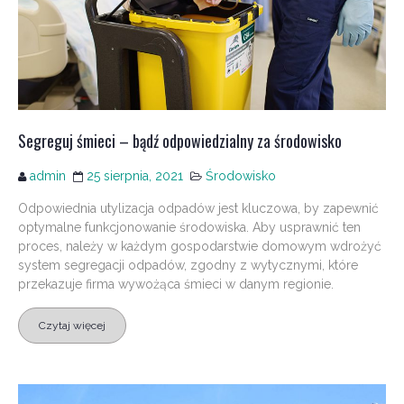
Segreguj śmieci – bądź odpowiedzialny za środowisko
admin
25 sierpnia, 2021
Środowisko
Odpowiednia utylizacja odpadów jest kluczowa, by zapewnić
optymalne funkcjonowanie środowiska. Aby usprawnić ten
proces, należy w każdym gospodarstwie domowym wdrożyć
system segregacji odpadów, zgodny z wytycznymi, które
przekazuje firma wywożąca śmieci w danym regionie.
Czytaj więcej