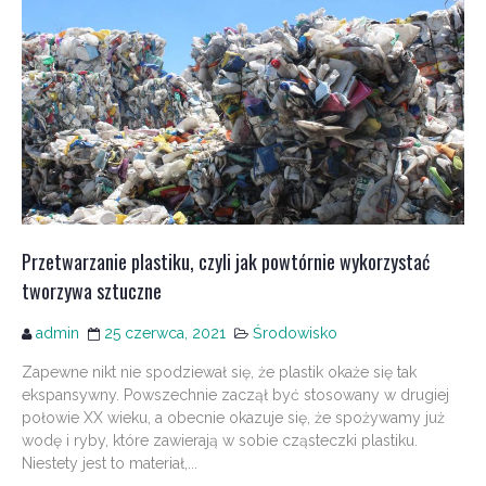
Przetwarzanie plastiku, czyli jak powtórnie wykorzystać
tworzywa sztuczne
admin
25 czerwca, 2021
Środowisko
Zapewne nikt nie spodziewał się, że plastik okaże się tak
ekspansywny. Powszechnie zaczął być stosowany w drugiej
połowie XX wieku, a obecnie okazuje się, że spożywamy już
wodę i ryby, które zawierają w sobie cząsteczki plastiku.
Niestety jest to materiał,...