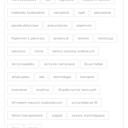
materiały budowlane
narzędzia
opał
pakowanie
panele dotykowe
pneumatyka
pojemniki
Pojemniki z pokrywą
przemysł
remont
rewolucja
rolnictwo
różne
serwis wózków widłowych
skrzyniopalety
skrzynki zamykane
Skup metali
skład opału
stal
technologia
transport
wiercenie
wnętrza
Współczynnik odrzuceń
Wynajem maszyn budowlanych
wyświetlacze tft
Wózki transportowe
węgiel
zawory rozdzielające