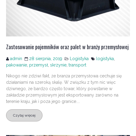
Zastosowanie pojemników oraz palet w branży przemysłowej
admin
28 sierpnia, 2019
Logistyka
logistyka
,
pakowanie
,
przemysł
,
skrzynie
,
transport
Nikogo nie zdziwi fakt, że branża przemysłowa cechuje się
działaniami na szeroką skalę. W związku z tym nic więc
dziwnego, że bardzo często towar, który powstanie w
zakładzie przemysłowym jest eksportowany zarówno na
terenie kraju, jak i poza jego granice....
Czytaj więcej