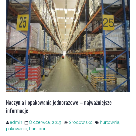
Naczynia i opakowania jednorazowe – najważniejsze
informacje
admin
8 czerwca, 2019
Środowisko
hurtownia
,
pakowanie
,
transport