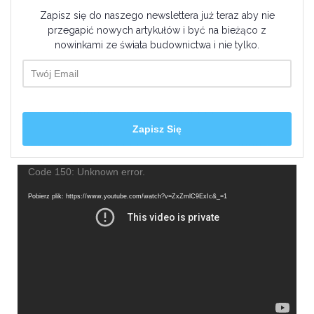
Zapisz się do naszego newslettera już teraz aby nie
przegapić nowych artykułów i być na bieżąco z
nowinkami ze świata budownictwa i nie tylko.
Odtwarzacz
Code 150: Unknown error.
video
Pobierz plik: https://www.youtube.com/watch?v=ZxZmlC9ExIc&_=1