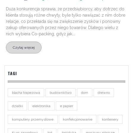
Duża konkurencja sprawia, że przedsiębiorcy, aby dotrzeć do
klienta stosują różne chwyty, byle tylko nawiązać z nim dobre
relacje, co przekłada się na zwiększenie zysków i ponowny
zakup oferowanych przez niego towarów. Dlatego wielu z
nich wybiera Co-packing, gdyż jak...
Czytaj więcej
TAGI
blacha trapezowa
budownictwo
dom
drewno
działki
elektronika
e papier
komputery przemysłowe
konfekcjonowanie
kontenery
Kurs zawodowy
lcd
logistyka
maszyny rolnicze