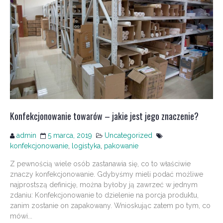
Konfekcjonowanie towarów – jakie jest jego znaczenie?
admin
5 marca, 2019
Uncategorized
konfekcjonowanie
,
logistyka
,
pakowanie
Z pewnością wiele osób zastanawia się, co to właściwie
znaczy konfekcjonowanie. Gdybyśmy mieli podać możliwe
najprostszą definicję, można byłoby ją zawrzeć w jednym
zdaniu: Konfekcjonowanie to dzielenie na porcja produktu,
zanim zostanie on zapakowany. Wnioskując zatem po tym, co
mówi...