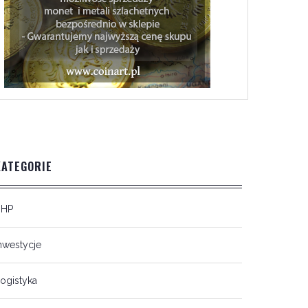
KATEGORIE
BHP
nwestycje
ogistyka