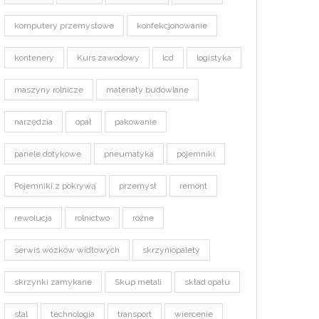
komputery przemysłowe
konfekcjonowanie
kontenery
Kurs zawodowy
lcd
logistyka
maszyny rolnicze
materiały budowlane
narzędzia
opał
pakowanie
panele dotykowe
pneumatyka
pojemniki
Pojemniki z pokrywą
przemysł
remont
rewolucja
rolnictwo
różne
serwis wózków widłowych
skrzyniopalety
skrzynki zamykane
Skup metali
skład opału
stal
technologia
transport
wiercenie