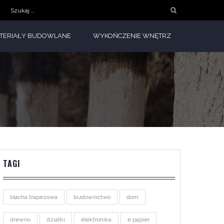
Szukaj:
TERIAŁY BUDOWLANE
WYKOŃCZENIE WNĘTRZ
TAGI
blacha trapezowa
budownictwo
dom
drewno
działki
elektronika
e papier