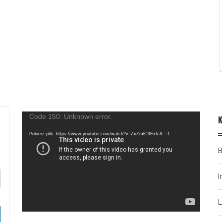
Odtwarzacz
Code 150: Unknown error.
video
Pobierz plik: https://www.youtube.com/watch?v=ZxZmlC9ExIc&_=1
I
L