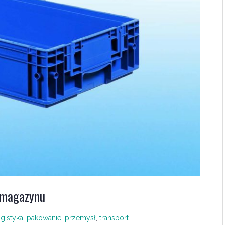
 magazynu
ogistyka
,
pakowanie
,
przemysł
,
transport