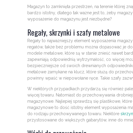
Magazyn to zamknięta przestrzeń, na terenie której zn
bardzo istotny, dlatego tak ważne jest to, żeby maga
wyposażenie do magazynu jest niezbędne?
Regały, skrzynki i szafy metalowe
Regały to najważniejszy element wyposażenia magaz
regałów, także bez problemu można dopasować je do 
modele metalowe, które są w stanie znieść nawet bar
zapewniają odpowiednią wytrzymałość, co więcej możn
bezpieczniejsze od swoich drewnianych odpowiedni
metalowe zamykane na klucz, które służą do przecho
powinny wpaść w niepowołane ręce. Takie szafy zazwyc
W niektórych przypadkach przydarzą się również pal
więcej towaru. Natomiast do przechowywania drobnie
magazynowe. Najlepiej sprawdzą się plastikowe, które 
magazynowe to dość istotny element wyposażenia ma
do rodzaju przechowywanego towaru. Niektóre
skrzy
przystosowane do większych gabarytów, inne do mniej