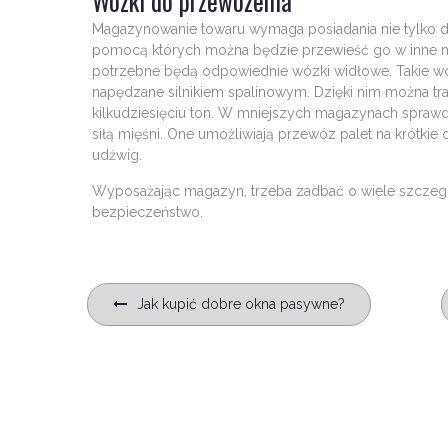
Wózki do przewożenia
Magazynowanie towaru wymaga posiadania nie tylko d
pomocą których można będzie przewieść go w inne miej
potrzebne będą odpowiednie wózki widłowe. Takie wóz
napędzane silnikiem spalinowym. Dzięki nim można tr
kilkudziesięciu ton. W mniejszych magazynach sprawd
siłą mięśni. One umożliwiają przewóz palet na krótkie 
udźwig.
Wyposażając magazyn, trzeba zadbać o wiele szczegółó
bezpieczeństwo.
Nawigacja
Jak kupić dobre okna pasywne?
wpisu