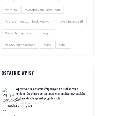
wnętrza
Współczynnik odrzuceń
Wynajem maszyn budowlanych
wyświetlacze tft
Wózki transportowe
węgiel
zawory rozdzielające
złom
ścieki
OSTATNIE WPISY
Wpływ warunków atmosferycznych na uszkodzenia
kontenerów w transporcie morskim: analiza przypadków
ekstremalnych zjawisk pogodowych
14 października, 2025