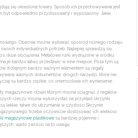
ajdują się określone towary. Sposób ich przechowywania jest
zyn był odpowiednio przystosowany i wyposażony. Jakie
ynowego. Obecnie można wybierać spośród różnego rodzaju
swoich indywidualnych potrzeb. Najlepiej sprawdzą się
dzo duże obciążenia. Metalowe rurki wydrążone w środku,
a je bardzo łatwo przestawić w inne miejsce. Poza tym są
ków. Kolejnym bardzo ważnym elementem są regały
wywana ważnych dokumentów, drogich narzędzi, które nie
zaj są bardzo ciężkie, co uniemożliwia ich wyniesienie.
ety magazynowe, dzięki którym można ściągnąć z regałów
jszych rzeczy można wykorzystać na przykład skrzynki
są lekkie, łatwe do utrzymania w czystości.Skrzynie
gazynowego, trzeba oczywiście dostosować ich wielkość
nki magazynowe plastikowe
są bardziej pojemne i
szych, warto zwrócić na to uwagę.