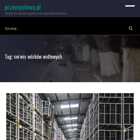
przemysłowo.pl
Wejdź do świata współczesnego budownictwa
Szukaj:
Tag:
serwis wózków widłowych