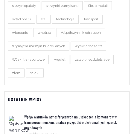
skrzyniopalety
skrzynki zamykane
Skup metali
skład opału
stal
technologia
transport
wiercenie
wnętrza
Współczynnik odrzuceń
Wynajem maszyn budowlanych
wyświetlacze tft
Wózki transportowe
węgiel
zawory rozdzielające
złom
ścieki
OSTATNIE WPISY
Wpływ warunków atmosferycznych na uszkodzenia kontenerów w
transporcie morskim: analiza przypadków ekstremalnych zjawisk
pogodowych
14 października, 2025