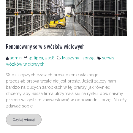
Renomowany serwis wózków widłowych
admin
31 lipca, 2018
Maszyny i sprzęt
serwis
wózków widłowych
W dzisiejszych czasach prowadzenie własnego
przedsiębiorstwa wcale nie jest proste. Jeżeli zależy nam
bardzo na dużych zarobkach w tej branży, jak również
chcemy, aby nasza firma utrzymała się na rynku, powinniśmy
przede wszystkim zainwestować w odpowiedni sprzęt. Należy
zdawać sobie...
Czytaj więcej