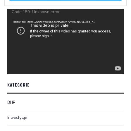
Odtwarzacz
Code 150: Unknown error.
video
Pobierz plik: https://www.youtube.com/watch?v=ZxZmlC9ExIc&_=1
KATEGORIE
BHP
Inwestycje