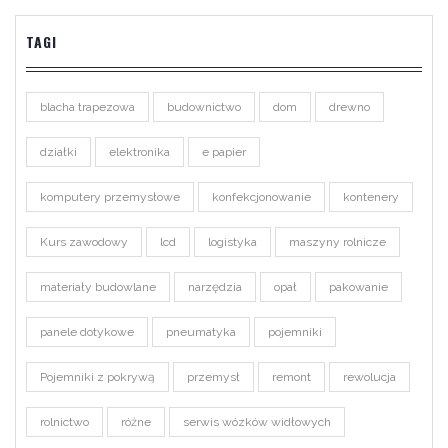
TAGI
blacha trapezowa
budownictwo
dom
drewno
działki
elektronika
e papier
komputery przemysłowe
konfekcjonowanie
kontenery
Kurs zawodowy
lcd
logistyka
maszyny rolnicze
materiały budowlane
narzędzia
opał
pakowanie
panele dotykowe
pneumatyka
pojemniki
Pojemniki z pokrywą
przemysł
remont
rewolucja
rolnictwo
różne
serwis wózków widłowych