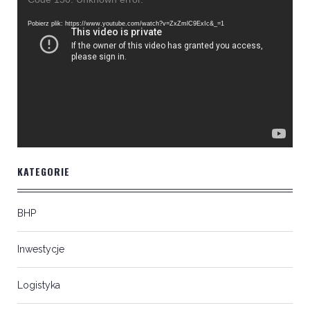
video
Pobierz plik: https://www.youtube.com/watch?v=ZxZmlC9ExIc&_=1
KATEGORIE
BHP
Inwestycje
Logistyka