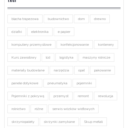
TAGI
blacha trapezowa
budownictwo
dom
drewno
działki
elektronika
e papier
komputery przemysłowe
konfekcjonowanie
kontenery
Kurs zawodowy
lcd
logistyka
maszyny rolnicze
materiały budowlane
narzędzia
opał
pakowanie
panele dotykowe
pneumatyka
pojemniki
Pojemniki z pokrywą
przemysł
remont
rewolucja
rolnictwo
różne
serwis wózków widłowych
skrzyniopalety
skrzynki zamykane
Skup metali