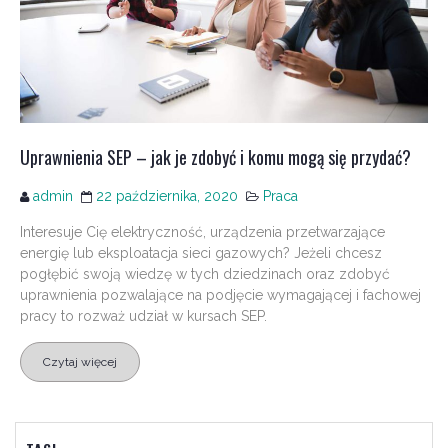
Uprawnienia SEP – jak je zdobyć i komu mogą się przydać?
admin
22 października, 2020
Praca
Interesuje Cię elektryczność, urządzenia przetwarzające
energię lub eksploatacja sieci gazowych? Jeżeli chcesz
pogłębić swoją wiedzę w tych dziedzinach oraz zdobyć
uprawnienia pozwalające na podjęcie wymagającej i fachowej
pracy to rozważ udział w kursach SEP.
Czytaj więcej