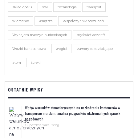
skład opału
stal
technologia
transport
wiercenie
wnętrza
Współczynnik odrzuceń
Wynajem maszyn budowlanych
wyświetlacze tft
Wózki transportowe
węgiel
zawory rozdzielające
złom
ścieki
OSTATNIE WPISY
Wpływ warunków atmosferycznych na uszkodzenia kontenerów w
transporcie morskim: analiza przypadków ekstremalnych zjawisk
pogodowych
14 października, 2025