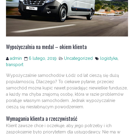
Wypożyczalnia na medal – okiem klienta
admin
6 lutego, 2019
Uncategorized
logistyka
,
transport
Wypożyczalnie samochodów Łódź od lat cieszą się dużą
popularnością. Dlaczego? To ciekawe pytanie, przecież
samochód można kupić nawet posiadając niewielkie fundusze,
a każdy ma chyba znajomą osobę, która w razie problemów
poratuje własnym samochodem. Jednak wypożyczalnie
cieszą się niesłabnącym powodzeniem.
Wymagania klienta a rzeczywistość
Klient zawsze chce i oczekuje, aby jego potrzeby i ich
zaspokojenie było priorytetem dla usługodawcy. Nie ma w