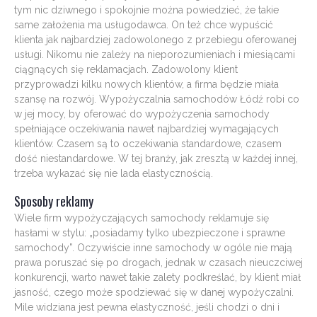
tym nic dziwnego i spokojnie można powiedzieć, że takie
same założenia ma usługodawca. On też chce wypuścić
klienta jak najbardziej zadowolonego z przebiegu oferowanej
usługi. Nikomu nie zależy na nieporozumieniach i miesiącami
ciągnących się reklamacjach. Zadowolony klient
przyprowadzi kilku nowych klientów, a firma będzie miała
szansę na rozwój. Wypożyczalnia samochodów Łódź robi co
w jej mocy, by oferować do wypożyczenia samochody
spełniające oczekiwania nawet najbardziej wymagających
klientów. Czasem są to oczekiwania standardowe, czasem
dość niestandardowe. W tej branży, jak zresztą w każdej innej,
trzeba wykazać się nie lada elastycznością.
Sposoby reklamy
Wiele firm wypożyczających samochody reklamuje się
hasłami w stylu: „posiadamy tylko ubezpieczone i sprawne
samochody”. Oczywiście inne samochody w ogóle nie mają
prawa poruszać się po drogach, jednak w czasach nieuczciwej
konkurencji, warto nawet takie zalety podkreślać, by klient miał
jasność, czego może spodziewać się w danej wypożyczalni.
Mile widziana jest pewna elastyczność, jeśli chodzi o dni i