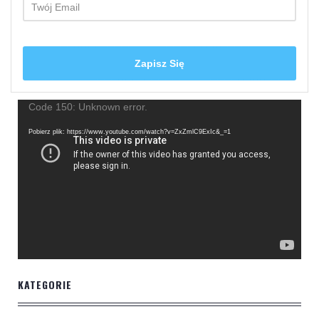
Odtwarzacz
Code 150: Unknown error.
video
Pobierz plik: https://www.youtube.com/watch?v=ZxZmlC9ExIc&_=1
KATEGORIE