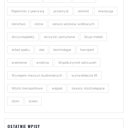
Pojemniki z pokrywą
przemysł
remont
rewolucja
rolnictwo
różne
serwis wózków widłowych
skrzyniopalety
skrzynki zamykane
Skup metali
skład opału
stal
technologia
transport
wiercenie
wnętrza
Współczynnik odrzuceń
Wynajem maszyn budowlanych
wyświetlacze tft
Wózki transportowe
węgiel
zawory rozdzielające
złom
ścieki
OSTATNIE WPISY