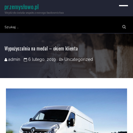
przemysłowo.pl
Wejdź do świata współczesnego budownictwa
Szukaj:
Wypożyczalnia na medal – okiem klienta
admin
6 lutego, 2019
Uncategorized