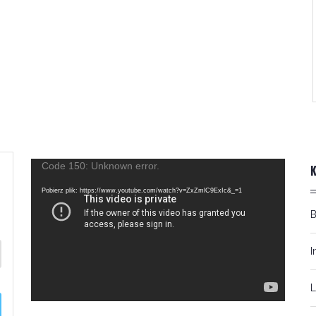
Odtwarzacz
Code 150: Unknown error.
video
Pobierz plik: https://www.youtube.com/watch?v=ZxZmlC9ExIc&_=1
I
L