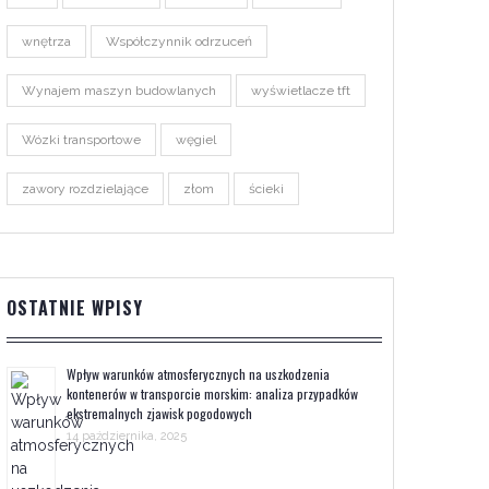
wnętrza
Współczynnik odrzuceń
Wynajem maszyn budowlanych
wyświetlacze tft
Wózki transportowe
węgiel
zawory rozdzielające
złom
ścieki
OSTATNIE WPISY
Wpływ warunków atmosferycznych na uszkodzenia
kontenerów w transporcie morskim: analiza przypadków
ekstremalnych zjawisk pogodowych
14 października, 2025