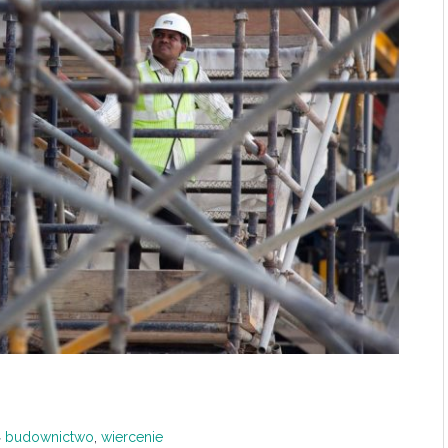
budownictwo
,
wiercenie