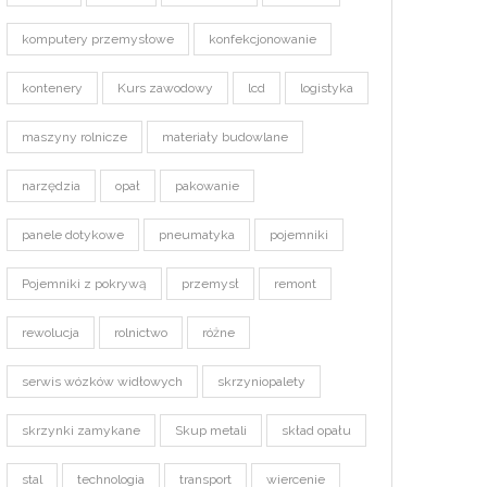
komputery przemysłowe
konfekcjonowanie
kontenery
Kurs zawodowy
lcd
logistyka
maszyny rolnicze
materiały budowlane
narzędzia
opał
pakowanie
panele dotykowe
pneumatyka
pojemniki
Pojemniki z pokrywą
przemysł
remont
rewolucja
rolnictwo
różne
serwis wózków widłowych
skrzyniopalety
skrzynki zamykane
Skup metali
skład opału
stal
technologia
transport
wiercenie