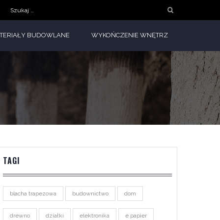
Szukaj:
TERIAŁY BUDOWLANE
WYKOŃCZENIE WNĘTRZ
TAGI
blacha trapezowa
budownictwo
dom
drewno
działki
elektronika
e papier