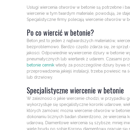
Usługi wiercenia otworów w betonie są potrzebne i 
wiercenie w tym twardym materiale, powodują, że staje
Specjalistyczne firmy polecają wiercenie otworów w b
Po co wiercić w betonie?
Beton jest to jeden z najtwardszych materiałów, wier
bezproblemowo. Bardzo często zdarza się, że sprzęt d
jakości. Odpowiednie wywiercenie dziury w betonie w
pneumatycznych lub wiertarek z udarem. Czasami przek
betonie cennik
wtedy za poszczególne dziury bywa róż
przeprowadzenia jakiejś instalacji, trzeba powiesić na 
lub drzwiowy.
Specjalistyczne wiercenie w betonie
W zależności o jakie wiercenie chodzi, w przypadku 
wykorzystuje się specjalistyczne koronki udarowe, wiel
których zamówić można wiercenie otworów w betonie ce
dokonaniu licznych badań stwierdzono, że wiercenia 
udarową. Diamentowe wiercenia są szybsze, mniej inwaz
wiele brudu po sobie.Koroną diamentową pracuje się n