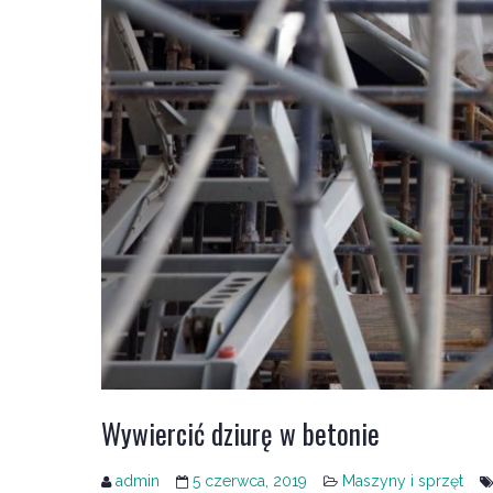
Wywiercić dziurę w betonie
admin
5 czerwca, 2019
Maszyny i sprzęt