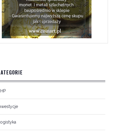
KATEGORIE
BHP
nwestycje
ogistyka