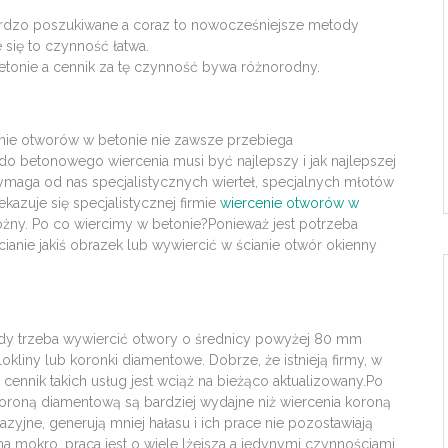
bardzo poszukiwane a coraz to nowocześniejsze metody
 się to czynność łatwa.
etonie a cennik za tę czynność bywa różnorodny.
cenie otworów w betonie nie zawsze przebiega
o betonowego wiercenia musi być najlepszy i jak najlepszej
ymaga od nas specjalistycznych wierteł, specjalnych młotów
azuje się specjalistycznej firmie
wiercenie otworów w
ny. Po co wiercimy w betonie?Ponieważ jest potrzeba
ścianie jakiś obrazek lub wywiercić w ścianie otwór okienny
gdy trzeba wywiercić otwory o średnicy powyżej 80 mm
okliny lub koronki diamentowe. Dobrze, że istnieją firmy, w
nnik takich usług jest wciąż na bieżąco aktualizowany.Po
koroną diamentową są bardziej wydajne niż wiercenia koroną
yjne, generują mniej hałasu i ich prace nie pozostawiają
a mokro, praca jest o wiele lżejsza a jedynymi czynnościami