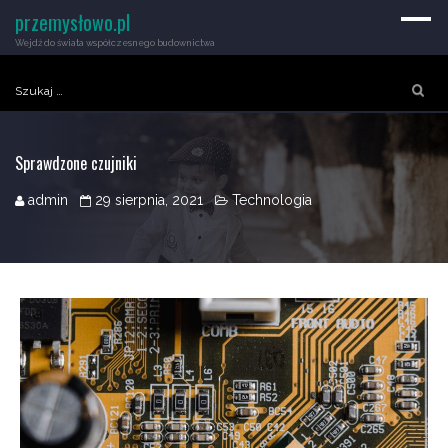
przemysłowo.pl
Wejdź do świata współczesnego budownictwa
Szukaj:
Sprawdzone czujniki
admin
29 sierpnia, 2021
Technologia