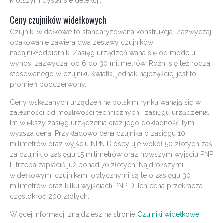
krótszym dystansie detekcji.
Ceny czujników widełkowych
Czujniki widełkowe to standaryzowana konstrukcja. Zazwyczaj
opakowanie zawiera dwa zestawy czujników
nadajnik+odbiornik. Zasięg urządzeń waha się od modelu i
wynosi zazwyczaj od 6 do 30 milimetrów. Różni się też rodzaj
stosowanego w czujniku światła, jednak najczęściej jest to
promień podczerwony.
Ceny wskazanych urządzeń na polskim rynku wahają się w
zależności od możliwości technicznych i zasięgu urządzenia.
Im większy zasięg urządzenia oraz jego dokładność tym
wyższa cena. Przykładowo cena czujnika o zasięgu 10
milimetrów oraz wyjściu NPN D oscyluje wokół 50 złotych zaś
za czujnik o zasięgu 15 milimetrów oraz nowszym wyjściu PNP
L trzeba zapłacić już ponad 70 złotych. Najdroższymi
widełkowymi czujnikami optycznymi są te o zasięgu 30
milimetrów oraz kilku wyjściach PNP D. Ich cena przekracza
częstokroć 200 złotych.
Więcej informacji znajdziesz na stronie
Czujniki widełkowe
.