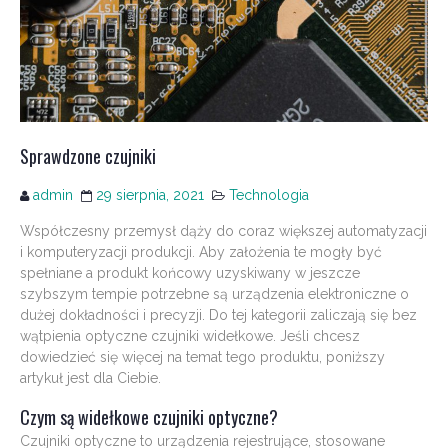
Sprawdzone czujniki
admin
29 sierpnia, 2021
Technologia
Współczesny przemysł dąży do coraz większej automatyzacji
i komputeryzacji produkcji. Aby założenia te mogły być
spełniane a produkt końcowy uzyskiwany w jeszcze
szybszym tempie potrzebne są urządzenia elektroniczne o
dużej dokładności i precyzji. Do tej kategorii zaliczają się bez
wątpienia optyczne czujniki widełkowe. Jeśli chcesz
dowiedzieć się więcej na temat tego produktu, poniższy
artykuł jest dla Ciebie.
Czym są widełkowe czujniki optyczne?
Czujniki optyczne to urządzenia rejestrujące, stosowane