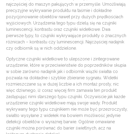
najczęściej do maszyn pakujących w przemyśle. Umożliwiają
precyzyjne wykrywanie produktu na taśmie i dokładne
pozycjonowanie obiektów nawet przy dużych prędkościach
wyjściowych. Urządzenia tego typu dzielą się na czujniki
luminescencji, kontrastu oraz czujniki widełkowe. Dwa
pierwsze typy, to czujniki wykrywające produkty o znacznych
różnicach – kontrastu czy luminescencji. Najczęściej nadajnik
czy odbiornik są w nich oddzielone.
Optyczne czujniki widełkowe to ulepszone i zintegrowane
urządzenie, które w przeciwieństwie do poprzedników skupia
w sobie zarówno nadajnik jak i odbiornik wiązki światła co
pozwala na dokładne i szybkie zbieranie sygnału. Widełki
rozmieszczane są w dużej liczbie a ich montaż prosty, nic
więc dziwnego, iż coraz więcej firm zamawia ten produkt
zastępując nimi starszego typu czujniki. Oczywiście jak każde
urządzenie czujniki widełkowe mają swoje wady. Produkt
wykrywany tego typu czujnikiem nie może być przezroczysty,
światło wysyłane z widełek ma bowiem możliwość jedynie
detekcji obiektów o wyraźnej barwie. Ogólnie omawiane
czujniki można porównać do barier świetlnych, acz na