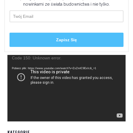
nowinkami ze świata budownictwa i nie tylko.
Odtwarzacz
Code 150: Unknown error.
video
Pobierz plik: https://www.youtube.com/watch?v=ZxZmlC9ExIc&_=1
KATEGORIE