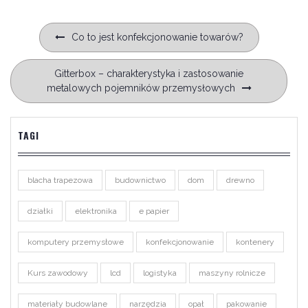
Nawigacja
Co to jest konfekcjonowanie towarów?
wpisu
Gitterbox – charakterystyka i zastosowanie
metalowych pojemników przemysłowych
TAGI
blacha trapezowa
budownictwo
dom
drewno
działki
elektronika
e papier
komputery przemysłowe
konfekcjonowanie
kontenery
Kurs zawodowy
lcd
logistyka
maszyny rolnicze
materiały budowlane
narzędzia
opał
pakowanie