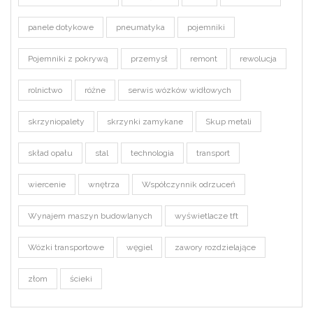
panele dotykowe
pneumatyka
pojemniki
Pojemniki z pokrywą
przemysł
remont
rewolucja
rolnictwo
różne
serwis wózków widłowych
skrzyniopalety
skrzynki zamykane
Skup metali
skład opału
stal
technologia
transport
wiercenie
wnętrza
Współczynnik odrzuceń
Wynajem maszyn budowlanych
wyświetlacze tft
Wózki transportowe
węgiel
zawory rozdzielające
złom
ścieki