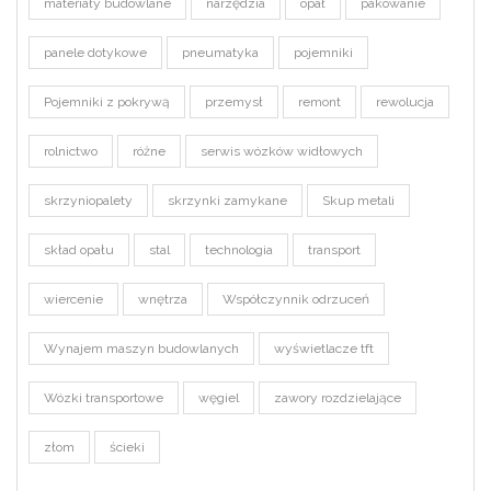
materiały budowlane
narzędzia
opał
pakowanie
panele dotykowe
pneumatyka
pojemniki
Pojemniki z pokrywą
przemysł
remont
rewolucja
rolnictwo
różne
serwis wózków widłowych
skrzyniopalety
skrzynki zamykane
Skup metali
skład opału
stal
technologia
transport
wiercenie
wnętrza
Współczynnik odrzuceń
Wynajem maszyn budowlanych
wyświetlacze tft
Wózki transportowe
węgiel
zawory rozdzielające
złom
ścieki