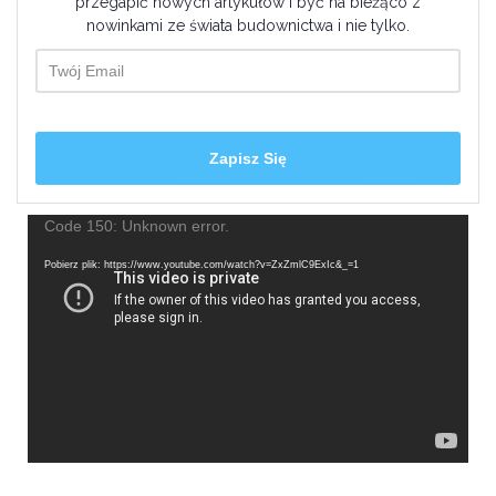
przegapić nowych artykułów i być na bieżąco z
nowinkami ze świata budownictwa i nie tylko.
Odtwarzacz
Code 150: Unknown error.
video
Pobierz plik: https://www.youtube.com/watch?v=ZxZmlC9ExIc&_=1