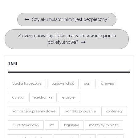
Nawigacja
Czy akumulator nimh jest bezpieczny?
wpisu
Z czego powstaje i jakie ma zastosowanie pianka
polietylenowa?
TAGI
blacha trapezowa
budownictwo
dom
drewno
działki
elektronika
e papier
komputery przemysłowe
konfekcjonowanie
kontenery
Kurs zawodowy
lcd
logistyka
maszyny rolnicze