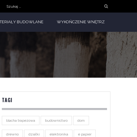
Szukaj:
TERIAŁY BUDOWLANE
WYKOŃCZENIE WNĘTRZ
TAGI
blacha trapezowa
budownictwo
dom
drewno
działki
elektronika
e papier