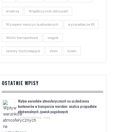
wnętrza
Współczynnik odrzuceń
Wynajem maszyn budowlanych
wyświetlacze tft
Wózki transportowe
węgiel
zawory rozdzielające
złom
ścieki
OSTATNIE WPISY
Wpływ warunków atmosferycznych na uszkodzenia
kontenerów w transporcie morskim: analiza przypadków
ekstremalnych zjawisk pogodowych
14 października, 2025