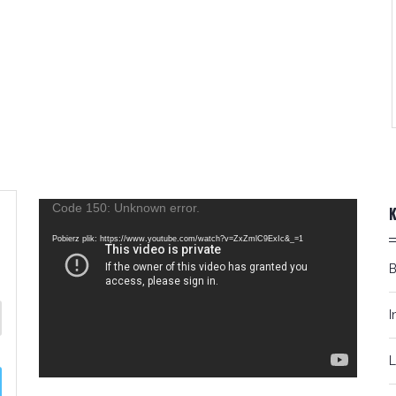
Odtwarzacz
Code 150: Unknown error.
video
Pobierz plik: https://www.youtube.com/watch?v=ZxZmlC9ExIc&_=1
I
L